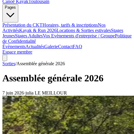
Canoë Kayak
Toulousain
Pages
Présentation du CKT
Horaires, tarifs & inscriptions
Nos
Activités
Kayak & Run 2026
Locations & Sorties estivales
Stages
Jeunes
Stages Adultes
Vos Evènements d'entreprise / Groupe
Politique
de Confidentialité
Évènements
Actualités
Galerie
Contact
FAQ
Espace membre
Sorties
/
Assemblée générale 2026
Assemblée générale 2026
7 juin 2026
·
julia
LE MEILLOUR