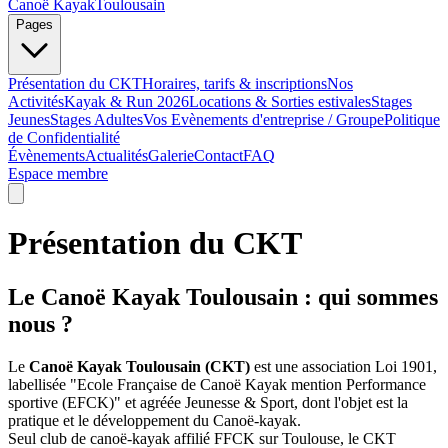
Canoë Kayak
Toulousain
Pages
Présentation du CKT
Horaires, tarifs & inscriptions
Nos
Activités
Kayak & Run 2026
Locations & Sorties estivales
Stages
Jeunes
Stages Adultes
Vos Evènements d'entreprise / Groupe
Politique
de Confidentialité
Évènements
Actualités
Galerie
Contact
FAQ
Espace membre
Présentation du CKT
Le Canoë Kayak Toulousain : qui sommes
nous ?
Le
Canoë Kayak Toulousain (CKT)
est une association Loi 1901,
labellisée "Ecole Française de Canoë Kayak mention Performance
sportive (EFCK)" et agréée Jeunesse & Sport, dont l'objet est la
pratique et le développement du Canoë-kayak.
Seul club de canoë-kayak affilié FFCK sur Toulouse, le CKT