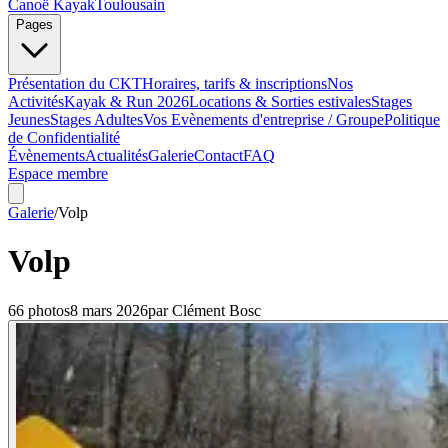
Canoë Kayak
Toulousain
Pages
Présentation du CKT
Horaires, tarifs & inscriptions
Nos
Activités
Kayak & Run 2026
Locations & Sorties estivales
Stages
Jeunes
Stages Adultes
Vos Evènements d'entreprise / Groupe
Politique
de Confidentialité
Évènements
Actualités
Galerie
Contact
FAQ
Espace membre
Galerie
/
Volp
Volp
66
photo
s
8 mars 2026
par
Clément Bosc