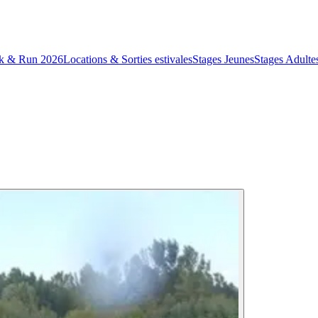
k & Run 2026
Locations & Sorties estivales
Stages Jeunes
Stages Adulte