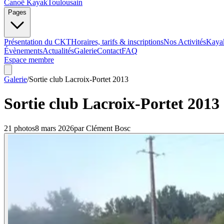
Canoë Kayak
Toulousain
Pages
Présentation du CKT
Horaires, tarifs & inscriptions
Nos Activités
Kaya
Évènements
Actualités
Galerie
Contact
FAQ
Espace membre
Galerie
/
Sortie club Lacroix-Portet 2013
Sortie club Lacroix-Portet 2013
21
photo
s
8 mars 2026
par
Clément Bosc