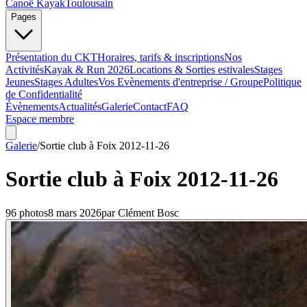
Canoë Kayak
Toulousain
Pages
Présentation du CKT
Horaires, tarifs & inscriptions
Nos
Activités
Kayak & Run 2026
Locations & Sorties estivales
Stages
Jeunes
Stages Adultes
Vos Evènements d'entreprise / Groupe
Politique
de Confidentialité
Évènements
Actualités
Galerie
Contact
FAQ
Espace membre
Galerie
/
Sortie club à Foix 2012-11-26
Sortie club à Foix 2012-11-26
96
photo
s
8 mars 2026
par
Clément Bosc