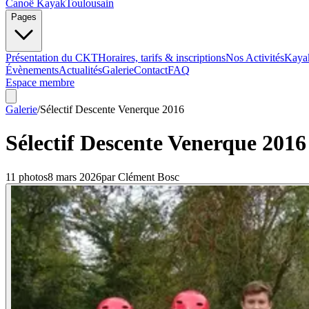
Canoë Kayak
Toulousain
Pages
Présentation du CKT
Horaires, tarifs & inscriptions
Nos Activités
Kaya
Évènements
Actualités
Galerie
Contact
FAQ
Espace membre
Galerie
/
Sélectif Descente Venerque 2016
Sélectif Descente Venerque 2016
11
photo
s
8 mars 2026
par
Clément Bosc