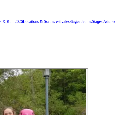
k & Run 2026
Locations & Sorties estivales
Stages Jeunes
Stages Adulte