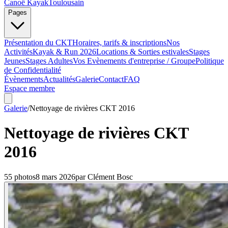
Canoë Kayak
Toulousain
Pages
Présentation du CKT
Horaires, tarifs & inscriptions
Nos
Activités
Kayak & Run 2026
Locations & Sorties estivales
Stages
Jeunes
Stages Adultes
Vos Evènements d'entreprise / Groupe
Politique
de Confidentialité
Évènements
Actualités
Galerie
Contact
FAQ
Espace membre
Galerie
/
Nettoyage de rivières CKT 2016
Nettoyage de rivières CKT
2016
55
photo
s
8 mars 2026
par
Clément Bosc