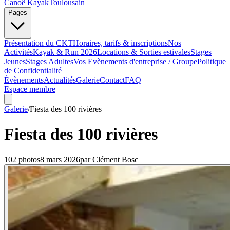
Canoë Kayak
Toulousain
Pages
Présentation du CKT
Horaires, tarifs & inscriptions
Nos
Activités
Kayak & Run 2026
Locations & Sorties estivales
Stages
Jeunes
Stages Adultes
Vos Evènements d'entreprise / Groupe
Politique
de Confidentialité
Évènements
Actualités
Galerie
Contact
FAQ
Espace membre
Galerie
/
Fiesta des 100 rivières
Fiesta des 100 rivières
102
photo
s
8 mars 2026
par
Clément Bosc