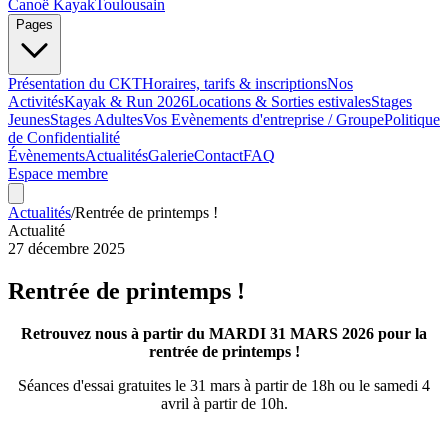
Canoë Kayak
Toulousain
Pages
Présentation du CKT
Horaires, tarifs & inscriptions
Nos
Activités
Kayak & Run 2026
Locations & Sorties estivales
Stages
Jeunes
Stages Adultes
Vos Evènements d'entreprise / Groupe
Politique
de Confidentialité
Évènements
Actualités
Galerie
Contact
FAQ
Espace membre
Actualités
/
Rentrée de printemps !
Actualité
27 décembre 2025
Rentrée de printemps !
Retrouvez nous à partir du MARDI 31 MARS 2026 pour la
rentrée de printemps !
Séances d'essai gratuites le 31 mars à partir de 18h ou le samedi 4
avril à partir de 10h.